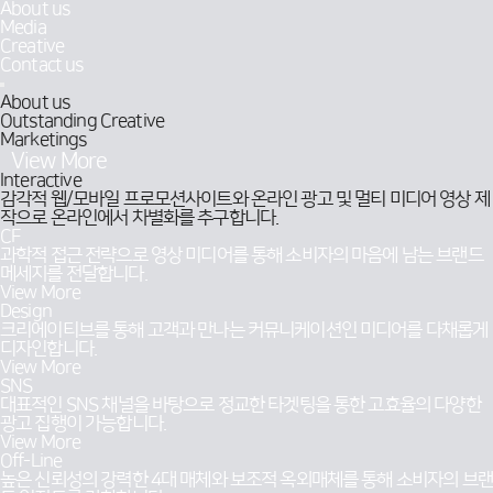
(주)
메
About us
메
개
비
(주)
회
언
뉴
Media
인
요
즈
언
사
약
Creative
니
약
명
엔
Contact us
스
엔
터
파
터
프
About us
About us
트
프
라
Outstanding Creative
Outstanding Creative
너
라
이
Marketings
Marketings
이
즈
즈
View More
View More
Interactive
감각적 웹/모바일 프로모션사이트와 온라인 광고 및 멀티 미디어 영상 제
작으로 온라인에서 차별화를 추구합니다.
CF
과학적 접근 전략으로 영상 미디어를 통해 소비자의 마음에 남는 브랜드
메세지를 전달합니다.
View More
Design
크리에이티브를 통해 고객과 만나는 커뮤니케이션인 미디어를 다채롭게
디자인합니다.
View More
SNS
대표적인 SNS 채널을 바탕으로 정교한 타겟팅을 통한 고효율의 다양한
광고 집행이 가능합니다.
View More
Off-Line
높은 신뢰성의 강력한 4대 매체와 보조적 옥외매체를 통해 소비자의 브랜