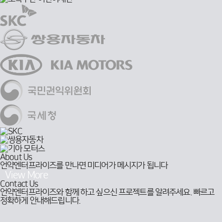
회
About Us
사
언약엔터프라이즈를 만나면
미디어가 메시지가 됩니다
소
View More
개
상
Contact Us
자
담
언약엔터프라이즈와 함께 하고 싶으신 프로젝트를 알려주세요.
동
빠르고
문
정확하게 안내해드립니다.
등
의
록
방